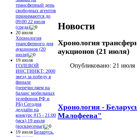
трансферный день
свободных агентов
принимаются до
09:00 22 июля
Новости
(среда)
0
20 июля
Хронология
Хронология трансферн
трансферного дня
аукционов (20
аукционов (21 июля)
июля)
0
19 июля
Опубликовано: 21 июля
ГОЛЕВОЙ
ИНСТИНКТ: 2000
звезд за победу в
финале
(перечисляем на
баланс мобильных
телефонов РФ и
РБ) Сегодня
Хронология - Беларусь
дедлайн на
Малофеева"
конкурс #15 - 21:00
(мск) 19 июля
(воскресенье)
0
19 июля
Беларусь.