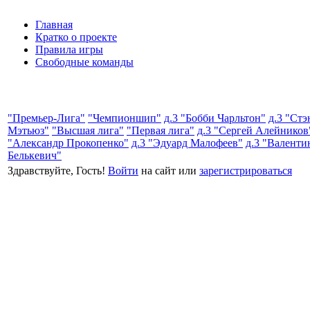
Главная
Кратко о проекте
Правила игры
Свободные команды
"Премьер-Лига"
"Чемпионшип"
д.3 "Бобби Чарльтон"
д.3 "Стэ
Мэтьюз"
"Высшая лига"
"Первая лига"
д.3 "Сергей Алейников
"Александр Прокопенко"
д.3 "Эдуард Малофеев"
д.3 "Валенти
Белькевич"
Здравствуйте, Гость!
Войти
на сайт или
зарегистрироваться