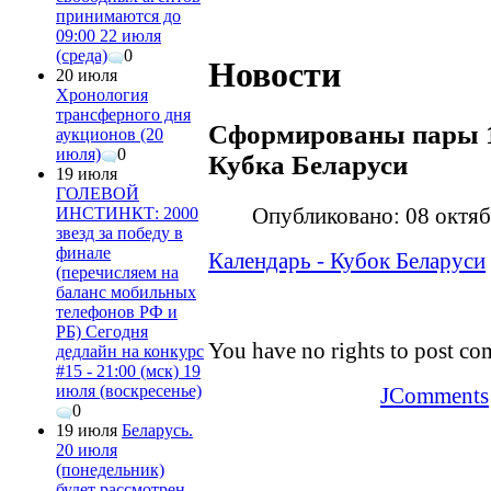
принимаются до
09:00 22 июля
(среда)
0
Новости
20 июля
Хронология
трансферного дня
Сформированы пары 1
аукционов (20
июля)
0
Кубка Беларуси
19 июля
ГОЛЕВОЙ
Опубликовано: 08 октя
ИНСТИНКТ: 2000
звезд за победу в
финале
Календарь - Кубок Беларуси
(перечисляем на
баланс мобильных
телефонов РФ и
РБ) Сегодня
You have no rights to post c
дедлайн на конкурс
#15 - 21:00 (мск) 19
июля (воскресенье)
JComments
0
19 июля
Беларусь.
20 июля
(понедельник)
будет рассмотрен