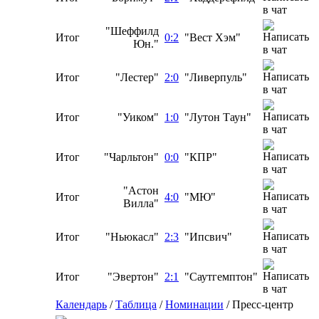
"Шеффилд
Итог
0:2
"Вест Хэм"
Юн."
Итог
"Лестер"
2:0
"Ливерпуль"
Итог
"Уиком"
1:0
"Лутон Таун"
Итог
"Чарльтон"
0:0
"КПР"
"Астон
Итог
4:0
"МЮ"
Вилла"
Итог
"Ньюкасл"
2:3
"Ипсвич"
Итог
"Эвертон"
2:1
"Саутгемптон"
Календарь
/
Таблица
/
Номинации
/
Пресс-центр