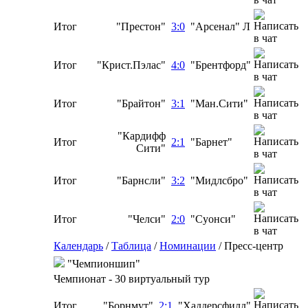
Итог
"Престон"
3:0
"Арсенал" Л
Итог
"Крист.Пэлас"
4:0
"Брентфорд"
Итог
"Брайтон"
3:1
"Ман.Сити"
"Кардифф
Итог
2:1
"Барнет"
Сити"
Итог
"Барнсли"
3:2
"Мидлсбро"
Итог
"Челси"
2:0
"Суонси"
Календарь
/
Таблица
/
Номинации
/
Пресс-центр
"Чемпионшип"
Чемпионат - 30 виртуальный тур
Итог
"Борнмут"
2:1
"Хаддерсфилд"