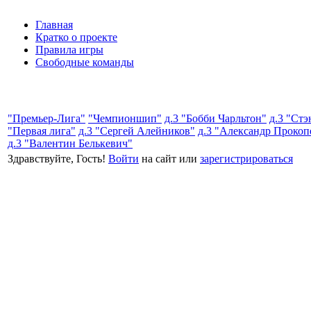
Главная
Кратко о проекте
Правила игры
Свободные команды
"Премьер-Лига"
"Чемпионшип"
д.3 "Бобби Чарльтон"
д.3 "Ст
"Первая лига"
д.3 "Сергей Алейников"
д.3 "Александр Прокоп
д.3 "Валентин Белькевич"
Здравствуйте, Гость!
Войти
на сайт или
зарегистрироваться