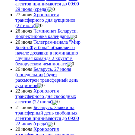
агентов принимаются до 09:00
29 июля (среда)
0
27 июля
Хронология
трансферного дня аукционов
(27 июля)
0
26 июля
Чемпионат Беларуси.
Корректировка календаря.
0
26 июля
Телеграм-канала "Мир
Брейн-Футбола" объявляет о
начале дозаявки в номинацию
"лучшая команда 2 круга" в
белорусском чемпионате
0
26 июля
Беларусь. 27 июля
(понедельник) будет
рассмотрен трансферный день
аукционов
0
22 июля
Хронология
трансферного дня свободных
агентов (22 июля)
0
21 июля
Беларусь. Заявки на
трансферный день свободных
агентов принимаются до 09:00
22 июля (среда)
0
20 июля
Хронология
трансферного дня аукционов