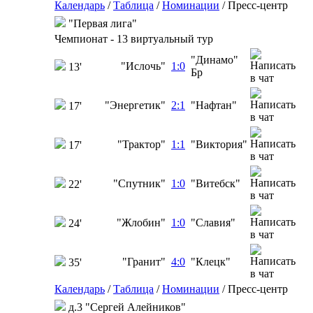
Календарь
/
Таблица
/
Номинации
/
Пресс-центр
"Первая лига"
Чемпионат - 13 виртуальный тур
"Динамо"
"Ислочь"
1:0
13'
Бр
"Энергетик"
2:1
"Нафтан"
17'
"Трактор"
1:1
"Виктория"
17'
"Спутник"
1:0
"Витебск"
22'
"Жлобин"
1:0
"Славия"
24'
"Гранит"
4:0
"Клецк"
35'
Календарь
/
Таблица
/
Номинации
/
Пресс-центр
д.3 "Сергей Алейников"