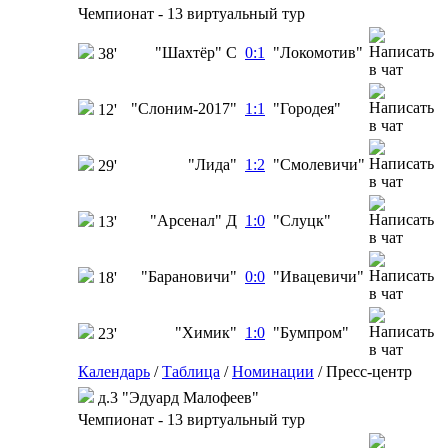
Чемпионат - 13 виртуальный тур
"Шахтёр" С
0:1
"Локомотив"
38'
"Слоним-2017"
1:1
"Городея"
12'
"Лида"
1:2
"Смолевичи"
29'
"Арсенал" Д
1:0
"Слуцк"
13'
"Барановичи"
0:0
"Ивацевичи"
18'
"Химик"
1:0
"Бумпром"
23'
Календарь
/
Таблица
/
Номинации
/
Пресс-центр
д.3 "Эдуард Малофеев"
Чемпионат - 13 виртуальный тур