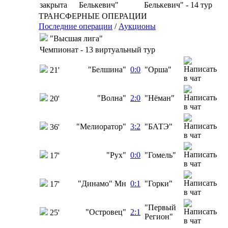
закрыта
Белькевич" - 14 тур
ТРАНСФЕРНЫЕ ОПЕРАЦИИ
Последние операции
/
Аукционы
"Высшая лига"
Чемпионат - 13 виртуальный тур
"Белшина"
0:0
"Орша"
21'
"Волна"
2:0
"Нёман"
20'
"Мелиоратор"
3:2
"БАТЭ"
36'
"Рух"
0:0
"Гомель"
17'
"Динамо" Мн
0:1
"Горки"
17'
"Первый
"Островец"
2:1
25'
Регион"