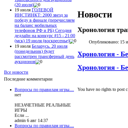
(20 июля)
0
19 июля
ГОЛЕВОЙ
Новости
ИНСТИНКТ: 2000 звезд за
победу в финале (перечисляем
на баланс мобильных
Хронология тра
телефонов РФ и РБ) Сегодня
дедлайн на конкурс #15 - 21:00
(мск) 19 июля (воскресенье)
0
Опубликовано: 15 
19 июля
Беларусь. 20 июля
(понедельник) будет
Хронология - Б
рассмотрен трансферный день
аукционов
0
Хронология - Бе
Все новости
Последние комментарии
You have no rights to post
Вопросы по правилам игры....
нет
НЕЗАЧЕТНЫЕ РЕАЛЬНЫЕ
ИГРЫ
Если ...
admin 6 авг 14:37
Вопросы по правилам игры....