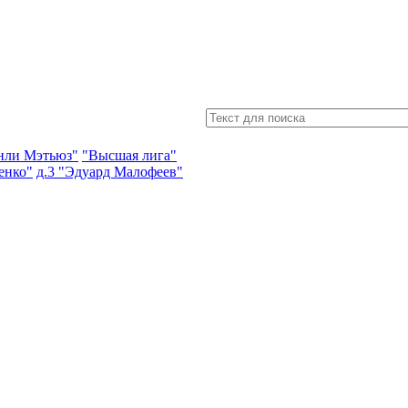
энли Мэтьюз"
"Высшая лига"
енко"
д.3 "Эдуард Малофеев"