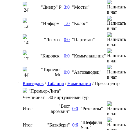
"Днепр" Р
3:0
"Мосты"
24'
"Информ"
1:0
"Колос"
12'
"Лесхоз"
0:0
"Партизан"
14'
"Кировск"
0:0
"Коммунальник"
17'
"Торпедо"
0:0
"Автозаводец"
Мн
44'
..
Календарь
/
Таблица
/
Номинации
/
Пресс-центр
"Премьер-Лига"
Чемпионат - 30 виртуальный тур
"Вест
Итог
0:0
"Ротерхэм"
Бромвич"
"Шеффилд
Итог
"Блэкберн"
0:6
Уэн."