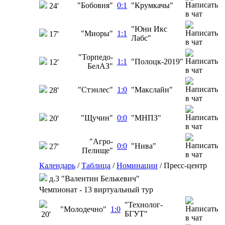
"Бобовня"
0:1
"Крумкачы"
24'
"Юни Икс
"Миоры"
1:1
17'
Лабс"
"Торпедо-
1:1
"Полоцк-2019"
12'
БелАЗ"
"Стэнлес"
1:0
"Макслайн"
28'
"Щучин"
0:0
"МНПЗ"
20'
"Агро-
0:0
"Нива"
27'
Пелище"
Календарь
/
Таблица
/
Номинации
/
Пресс-центр
д.3 "Валентин Белькевич"
Чемпионат - 13 виртуальный тур
"Технолог-
"Молодечно"
1:0
БГУТ"
20'