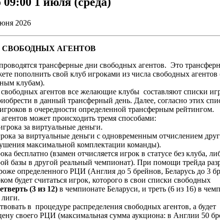
09:00 1 июля (среда)
июня 2026
 СВОБОДНЫХ АГЕНТОВ
 проводятся трансферные дни свободных агентов. Это трансфер
ете пополнить свой клуб игроками из числа свободных агентов 
ным клубам).
свободных агентов все желающие клубы составляют списки игр
иобрести в данный трансферный день. Далее, согласно этих спи
игроков в очередности определенной трансферным рейтингом.
агентов может происходить тремя способами:
игрока за виртуальные деньги.
грока за виртуальные деньги с одновременным отчислением дру
рушения максимальной комплектации команды).
ока бесплатно (взамен отчисляется игрок в статусе без клуба, ли
ой базы в другой реальный чемпионат). При помощи трейда раз
роже определенного РЦИ (Англия до 5 брейнов, Беларусь до 3 бр
ком будет считаться игрок, которого в свои списки свободных
етверть (3 из 12)
в чемпионате Беларуси, и треть (6 из 16) в чем
 лиги.
ствовать в процедуре распределения свободных агентов, а будет
цену своего РЦИ (максимальная сумма аукциона: в Англии 50 бр