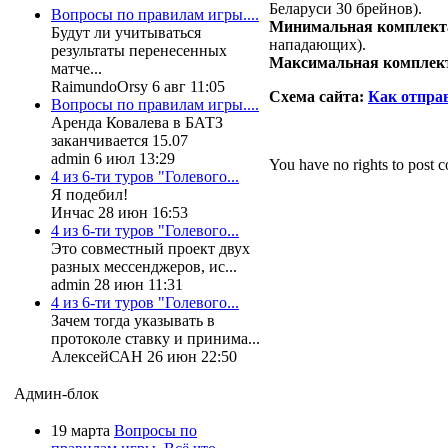
Беларуси 30 брейнов).
Вопросы по правилам игры....
Минимальная комплект
Будут ли учитываться
нападающих).
результаты перенесенных
Максимальная комплек
матче...
RaimundoOrsy 6 авг 11:05
Схема сайта:
Как отправ
Вопросы по правилам игры....
Аренда Ковалева в БАТЗ
заканчивается 15.07
admin 6 июл 13:29
You have no rights to post
4 из 6-ти туров "Голевого...
Я подебил!
Инчас 28 июн 16:53
4 из 6-ти туров "Голевого...
Это совместный проект двух
разных мессенджеров, ис...
admin 28 июн 11:31
4 из 6-ти туров "Голевого...
Зачем тогда указывать в
протоколе ставку и принима...
АлексейСАН 26 июн 22:50
Админ-блок
19 марта
Вопросы по