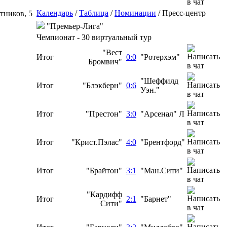
Календарь
/
Таблица
/
Номинации
/
Пресс-центр
тников, 5
"Премьер-Лига"
Чемпионат - 30 виртуальный тур
"Вест
Итог
0:0
"Ротерхэм"
Бромвич"
"Шеффилд
Итог
"Блэкберн"
0:6
Уэн."
Итог
"Престон"
3:0
"Арсенал" Л
Итог
"Крист.Пэлас"
4:0
"Брентфорд"
Итог
"Брайтон"
3:1
"Ман.Сити"
"Кардифф
Итог
2:1
"Барнет"
Сити"