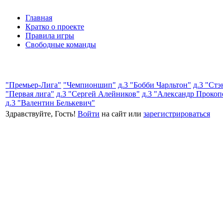
Главная
Кратко о проекте
Правила игры
Свободные команды
"Премьер-Лига"
"Чемпионшип"
д.3 "Бобби Чарльтон"
д.3 "Ст
"Первая лига"
д.3 "Сергей Алейников"
д.3 "Александр Прокоп
д.3 "Валентин Белькевич"
Здравствуйте, Гость!
Войти
на сайт или
зарегистрироваться