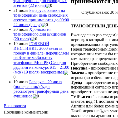
принимаются до 
трансферного дня свободных
агентов (22 июля)
0
21 июля
Беларусь. Заявки на
Опубликовано: 30 
трансферный день свободных
агентов принимаются до 09:00
22 июля (среда)
0
ТРАНСФЕРНЫЙ ДЕНЬ
20 июля
Хронология
трансферного дня аукционов
Еженедельно (по средам)
(20 июля)
0
период, в который вы мож
19 июля
ГОЛЕВОЙ
принадлежащих виртуаль
ИНСТИНКТ: 2000 звезд за
Перед трансферным днем 
победу в финале (перечисляем
которых они хотели бы пр
на баланс мобильных
компьютер распределяют 
телефонов РФ и РБ) Сегодня
Приобретение свободных 
дедлайн на конкурс #15 - 21:00
Покупка
- приобретение 
(мск) 19 июля (воскресенье)
Замена
- приобретение и
0
игрока (во избежание на
19 июля
Беларусь. 20 июля
Трейд
- приобретение игр
(понедельник) будет
перешедший согласно игр
рассмотрен трансферный день
приобретать игрока не до
аукционов
0
"VIP-агент" -
таким игро
агентов
под #1
поставят
ч
Все новости
Англии или более команд
Такой игрок не будет уча
Последние комментарии
выставлен на аукцион за 