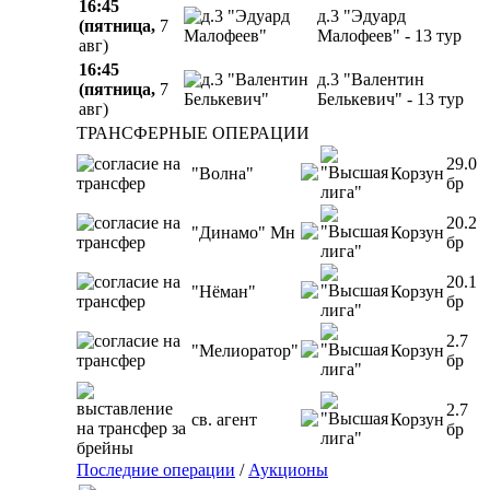
16:45
д.3 "Эдуард
(пятница,
7
Малофеев" - 13 тур
авг)
16:45
д.3 "Валентин
(пятница,
7
Белькевич" - 13 тур
авг)
ТРАНСФЕРНЫЕ ОПЕРАЦИИ
29.0
"Волна"
Корзун
бр
20.2
"Динамо" Мн
Корзун
бр
20.1
"Нёман"
Корзун
бр
2.7
"Мелиоратор"
Корзун
бр
2.7
св. агент
Корзун
бр
Последние операции
/
Аукционы