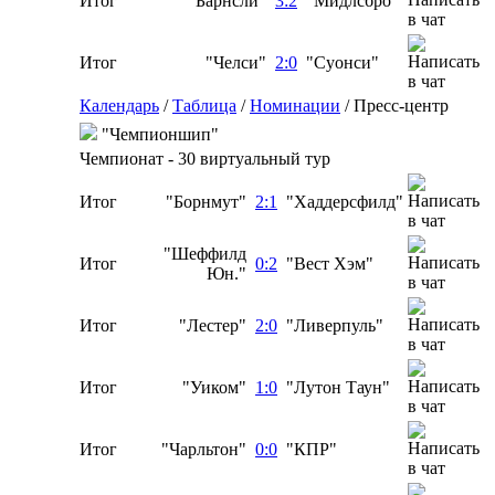
Итог
"Барнсли"
3:2
"Мидлсбро"
Итог
"Челси"
2:0
"Суонси"
Календарь
/
Таблица
/
Номинации
/
Пресс-центр
"Чемпионшип"
Чемпионат - 30 виртуальный тур
Итог
"Борнмут"
2:1
"Хаддерсфилд"
"Шеффилд
Итог
0:2
"Вест Хэм"
Юн."
Итог
"Лестер"
2:0
"Ливерпуль"
Итог
"Уиком"
1:0
"Лутон Таун"
Итог
"Чарльтон"
0:0
"КПР"