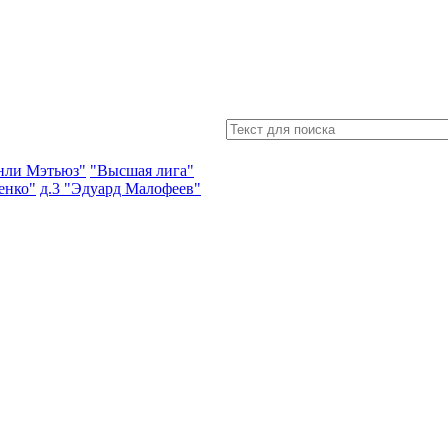
энли Мэтьюз"
"Высшая лига"
енко"
д.3 "Эдуард Малофеев"