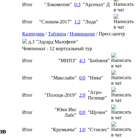
Итог
"Локомотив"
0:3
"Арсенал" Д
Итог
"Слоним-2017"
1:2
"Лида"
Календарь
/
Таблица
/
Номинации
/
Пресс-центр
д.3 "Эдуард Малофеев"
Чемпионат - 12 виртуальный тур
Итог
"МНПЗ"
4:3
"Бобовня"
Итог
"Макслайн"
0:0
"Нива"
"Агро-
Итог
"Полоцк-2019"
2:0
Пелище"
"Юни Икс
Итог
0:0
"Щучин"
Лабс"
ов
Итог
"Крумкачы"
1:0
"Стэнлес"