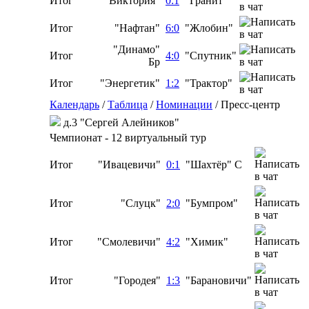
Итог
"Виктория"
0:1
"Гранит"
Итог
"Нафтан"
6:0
"Жлобин"
"Динамо"
Итог
4:0
"Спутник"
Бр
Итог
"Энергетик"
1:2
"Трактор"
Календарь
/
Таблица
/
Номинации
/
Пресс-центр
д.3 "Сергей Алейников"
Чемпионат - 12 виртуальный тур
Итог
"Ивацевичи"
0:1
"Шахтёр" С
Итог
"Слуцк"
2:0
"Бумпром"
Итог
"Смолевичи"
4:2
"Химик"
Итог
"Городея"
1:3
"Барановичи"