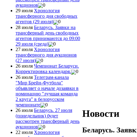
аукционов
0
29 июля
Хронология
трансферного дня свободных
агентов (29 июля)
0
28 июля
Беларусь. Заявки на
трансферный день свободных
агентов принимаются до 09:00
29 июля (среда)
0
27 июля
Хронология
трансферного дня аукционов
(27 июля)
0
26 июля
Чемпионат Беларуси.
Корректировка календаря.
0
26 июля
Телеграм-канала
"Мир Брейн-Футбола"
объявляет о начале дозаявки в
номинацию "лучшая команда
2 круга" в белорусском
чемпионате
0
26 июля
Беларусь. 27 июля
Новости
(понедельник) будет
рассмотрен трансферный день
аукционов
0
Беларусь. Заяв
22 июля
Хронология