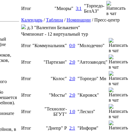
"Торпедо-
Итог
"Миоры"
3:1
БелАЗ"
Календарь
/
Таблица
/
Номинации
/
Пресс-центр
д.3 "Валентин Белькевич"
Чемпионат - 12 виртуальный тур
ный
(не
Итог
"Коммунальник"
0:0
"Молодечно"
оков,
сков,
Итог
"Партизан"
2:0
"Автозаводец"
Итог
"Колос"
2:0
"Торпедо" Мн
гого
бо
Итог
"Мосты"
2:0
"Кировск"
решается
ейнов).
"Технолог-
Итог
1:0
"Лесхоз"
пионате
БГУТ"
Итог
"Днепр" Р
2:1
"Информ"
ейнов, в