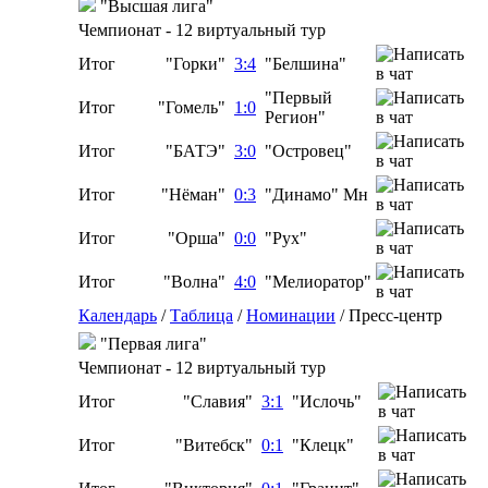
"Высшая лига"
Чемпионат - 12 виртуальный тур
Итог
"Горки"
3:4
"Белшина"
"Первый
Итог
"Гомель"
1:0
Регион"
Итог
"БАТЭ"
3:0
"Островец"
Итог
"Нёман"
0:3
"Динамо" Мн
Итог
"Орша"
0:0
"Рух"
Итог
"Волна"
4:0
"Мелиоратор"
Календарь
/
Таблица
/
Номинации
/
Пресс-центр
"Первая лига"
Чемпионат - 12 виртуальный тур
Итог
"Славия"
3:1
"Ислочь"
Итог
"Витебск"
0:1
"Клецк"