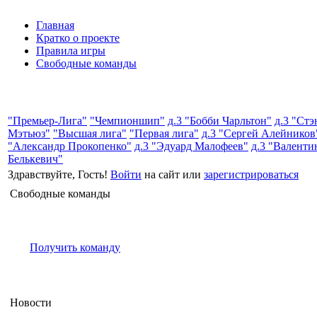
Главная
Кратко о проекте
Правила игры
Свободные команды
"Премьер-Лига"
"Чемпионшип"
д.3 "Бобби Чарльтон"
д.3 "Стэ
Мэтьюз"
"Высшая лига"
"Первая лига"
д.3 "Сергей Алейников
"Александр Прокопенко"
д.3 "Эдуард Малофеев"
д.3 "Валенти
Белькевич"
Здравствуйте, Гость!
Войти
на сайт или
зарегистрироваться
Свободные команды
Получить команду
Новости