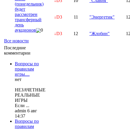
↓D3
10
"Славия"
1
(понедельник)
будет
рассмотрен
↓D3
11
"Энергетик"
1
трансферный
день
аукционов
0
↓D3
12
"Жлобин"
1
Все новости
Последние
комментарии
Вопросы по
правилам
игры....
нет
НЕЗАЧЕТНЫЕ
РЕАЛЬНЫЕ
ИГРЫ
Если ...
admin 6 авг
14:37
Вопросы по
правилам