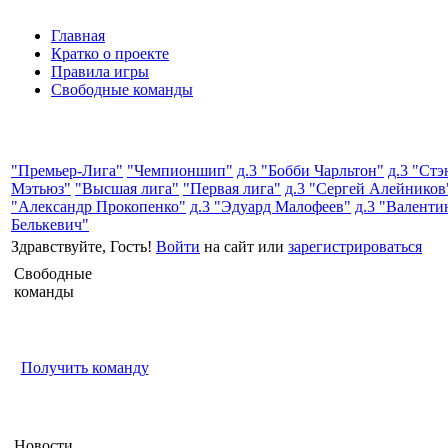
Главная
Кратко о проекте
Правила игры
Свободные команды
"Премьер-Лига"
"Чемпионшип"
д.3 "Бобби Чарльтон"
д.3 "Стэ
Мэтьюз"
"Высшая лига"
"Первая лига"
д.3 "Сергей Алейников
"Александр Прокопенко"
д.3 "Эдуард Малофеев"
д.3 "Валенти
Белькевич"
Здравствуйте, Гость!
Войти
на сайт или
зарегистрироваться
Свободные
команды
Получить команду
Новости