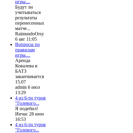
игры....
Будут ли
учитываться
результаты
перенесенных
матче...
RaimundoOrsy
6 авг 11:05
Вопросы по
правилам
игры....
Аренда
Ковалева в
БАТЗ
заканчивается
15.07
admin 6 июл
13:29
4 из 6-ти туров
"Голевого...
Я подебил!
Инчас 28 июн
16:53
4 из 6-ти туров
"Голевого...