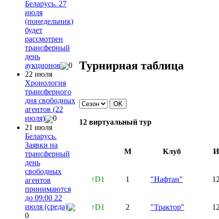
Беларусь. 27
июля
(понедельник)
будет
рассмотрен
трансферный
день
Турнирная таблица
аукционов
0
22 июля
Хронология
трансферного
дня свободных
агентов (22
июля)
0
12 виртуальный тур
21 июля
Беларусь.
Заявки на
М
Клуб
И
трансферный
день
свободных
↑D1
1
"Нафтан"
1
агентов
принимаются
до 09:00 22
июля (среда)
↑D1
2
"Трактор"
1
0