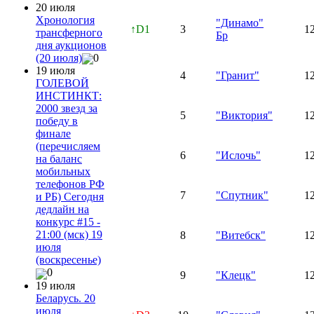
20 июля
Хронология
"Динамо"
↑D1
3
1
трансферного
Бр
дня аукционов
(20 июля)
0
19 июля
4
"Гранит"
1
ГОЛЕВОЙ
ИНСТИНКТ:
2000 звезд за
5
"Виктория"
1
победу в
финале
(перечисляем
6
"Ислочь"
1
на баланс
мобильных
телефонов РФ
7
"Спутник"
1
и РБ) Сегодня
дедлайн на
конкурс #15 -
21:00 (мск) 19
8
"Витебск"
1
июля
(воскресенье)
0
9
"Клецк"
1
19 июля
Беларусь. 20
июля