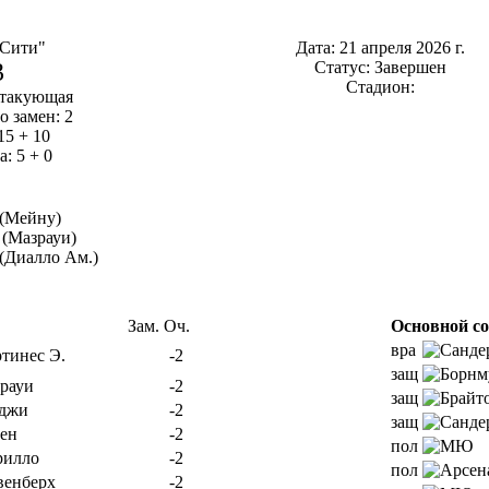
 Сити"
Дата: 21 апреля 2026 г.
3
Статус: Завершен
Стадион:
атакующая
о замен: 2
15 + 10
: 5 + 0
 (Мейну)
 (Мазрауи)
 (Диалло Ам.)
Зам.
Оч.
Основной со
вра
тинес Э.
-2
защ
рауи
-2
защ
джи
-2
защ
ен
-2
пол
илло
-2
пол
венберх
-2