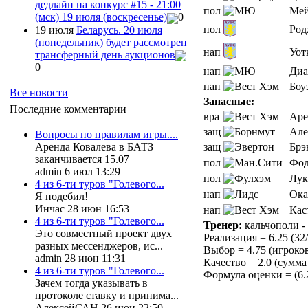
дедлайн на конкурс #15 - 21:00
пол
Ме
(мск) 19 июля (воскресенье)
0
пол
Род
19 июля
Беларусь. 20 июля
(понедельник) будет рассмотрен
нап
Уот
трансферный день аукционов
0
нап
Диа
нап
Боу
Все новости
Запасные:
Последние комментарии
вра
Аре
защ
Але
Вопросы по правилам игры....
защ
Брэ
Аренда Ковалева в БАТЗ
заканчивается 15.07
пол
Фод
admin 6 июл 13:29
пол
Лук
4 из 6-ти туров "Голевого...
нап
Ока
Я подебил!
Инчас 28 июн 16:53
нап
Кас
4 из 6-ти туров "Голевого...
Тренер:
кальчополи - 
Это совместный проект двух
Реализация = 6.25 (32
разных мессенджеров, ис...
Выбор = 4.75 (игроков 
admin 28 июн 11:31
Качество = 2.0 (сумма 
4 из 6-ти туров "Голевого...
Формула оценки = (6.25
Зачем тогда указывать в
протоколе ставку и принима...
АлексейСАН 26 июн 22:50