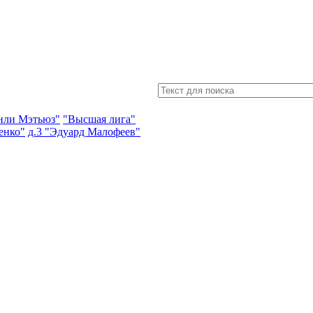
энли Мэтьюз"
"Высшая лига"
енко"
д.3 "Эдуард Малофеев"