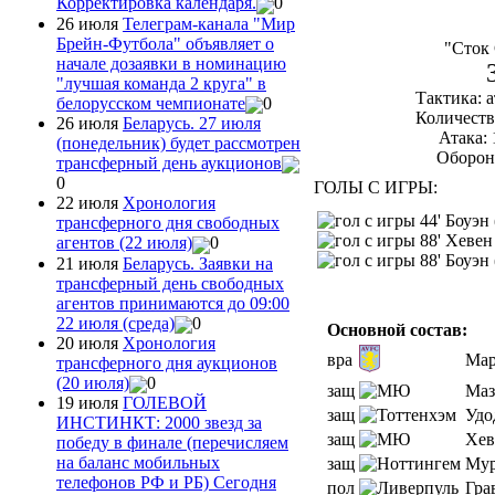
Корректировка календаря.
0
26 июля
Телеграм-канала "Мир
Брейн-Футбола" объявляет о
"Сток
начале дозаявки в номинацию
"лучшая команда 2 круга" в
Тактика: 
белорусском чемпионате
0
Количеств
26 июля
Беларусь. 27 июля
Атака: 
(понедельник) будет рассмотрен
Оборона
трансферный день аукционов
0
ГОЛЫ С ИГРЫ:
22 июля
Хронология
44' Боуэн
трансферного дня свободных
88' Хевен
агентов (22 июля)
0
88' Боуэн
21 июля
Беларусь. Заявки на
трансферный день свободных
агентов принимаются до 09:00
22 июля (среда)
0
Основной состав:
20 июля
Хронология
вра
Мар
трансферного дня аукционов
(20 июля)
0
защ
Маз
19 июля
ГОЛЕВОЙ
защ
Удо
ИНСТИНКТ: 2000 звезд за
защ
Хев
победу в финале (перечисляем
на баланс мобильных
защ
Мур
телефонов РФ и РБ) Сегодня
пол
Гра