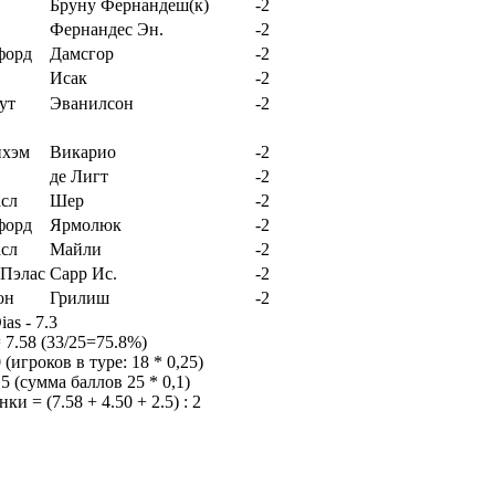
Бруну Фернандеш(к)
-2
Фернандес Эн.
-2
Дамсгор
-2
Исак
-2
Эванилсон
-2
Викарио
-2
де Лигт
-2
Шер
-2
Ярмолюк
-2
Майли
-2
Сарр Ис.
-2
Грилиш
-2
as - 7.3
 7.58 (33/25=75.8%)
(игроков в туре: 18 * 0,25)
5 (сумма баллов 25 * 0,1)
и = (7.58 + 4.50 + 2.5) : 2