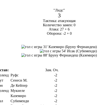
"Лидс"
3
Тактика: атакующая
Количество замен: 0
Атака: 27 + 6
Оборона: -2 + 0
31' Каземиро (Бруну Фернандеш)
54' Исак (Субименди)
88' Бруну Фернандеш (Каземиро)
став:
Зам.
Оч.
Руфс
-2
Сенеси М.
-2
Де Кейпер
-2
Мукиеле
-2
Каземиро
-2
Субименди
-2