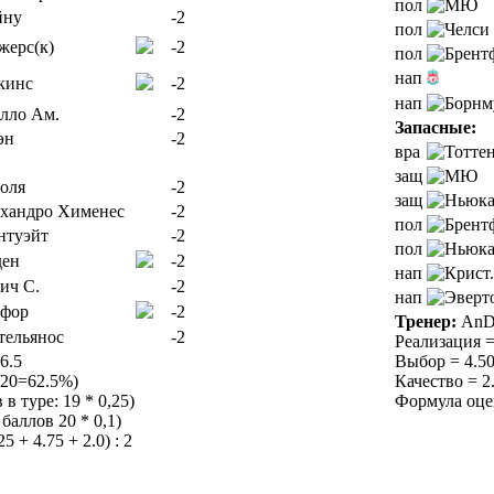
пол
йну
-2
пол
жерс(к)
-2
пол
нап
кинс
-2
нап
лло Ам.
-2
Запасные:
эн
-2
вра
защ
оля
-2
защ
хандро Хименес
-2
пол
нтуэйт
-2
пол
ен
-2
нап
ич С.
-2
нап
фор
-2
Тренер:
AnDi
тельянос
-2
Реализация =
6.5
Выбор = 4.50 
/20=62.5%)
Качество = 2.
в туре: 19 * 0,25)
Формула оценк
баллов 20 * 0,1)
 + 4.75 + 2.0) : 2