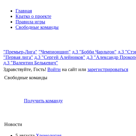
Главная
Кратко о проекте
Правила игры
Свободные команды
"Премьер-Лига"
"Чемпионшип"
д.3 "Бобби Чарльтон"
д.3 "Ст
"Первая лига"
д.3 "Сергей Алейников"
д.3 "Александр Прокоп
д.3 "Валентин Белькевич"
Здравствуйте, Гость!
Войти
на сайт или
зарегистрироваться
Свободные команды
Получить команду
Новости
5 августа
Хронология