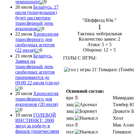
чемпионате
0
26 июля
Беларусь. 27
июля (понедельник)
будет рассмотрен
"Шеффилд Юн."
трансферный день
1
аукционов
0
Тактика: нейтральная
22 июля
Хронология
Количество замен: 2
трансферного дня
Атака: 5 + 5
свободных агентов
Оборона: 12 + 5
(22 июля)
0
21 июля
Беларусь.
ГОЛЫ С ИГРЫ:
Заявки на
трансферный день
21' Гимараэс (Тимбе
свободных агентов
принимаются до
09:00 22 июля (среда)
0
Основной состав:
20 июля
Хронология
вра
Мамарда
трансферного дня
аукционов (20 июля)
защ
Тимбер Ю.
0
защ
Диаките Б
19 июля
ГОЛЕВОЙ
защ
Холл
ИНСТИНКТ: 2000
пол
Мак Алли
звезд за победу в
финале (перечисляем
пол
Гимараэс