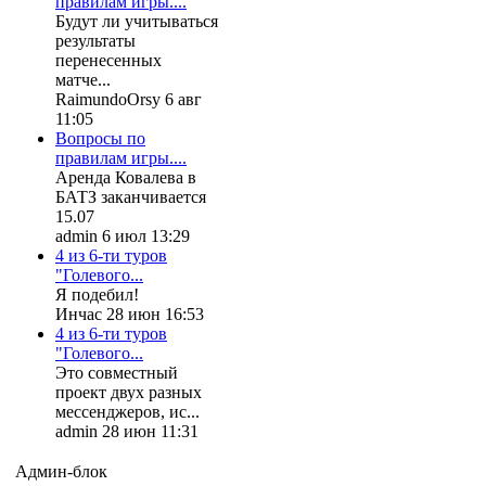
правилам игры....
Будут ли учитываться
результаты
перенесенных
матче...
RaimundoOrsy 6 авг
11:05
Вопросы по
правилам игры....
Аренда Ковалева в
БАТЗ заканчивается
15.07
admin 6 июл 13:29
4 из 6-ти туров
"Голевого...
Я подебил!
Инчас 28 июн 16:53
4 из 6-ти туров
"Голевого...
Это совместный
проект двух разных
мессенджеров, ис...
admin 28 июн 11:31
Админ-блок