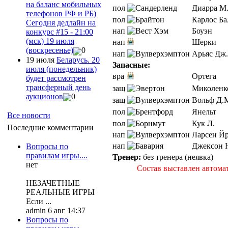
на баланс мобильных
пол
Диарра М
телефонов РФ и РБ)
пол
Карлос Ба
Сегодня дедлайн на
нап
Боуэн
конкурс #15 - 21:00
(мск) 19 июля
нап
Шерки
(воскресенье)
0
нап
Арьяс Дж.
19 июля
Беларусь. 20
Запасные:
июля (понедельник)
вра
Ортега
будет рассмотрен
трансферный день
защ
Миколенк
аукционов
0
защ
Вольф Д.
пол
Янельт
Все новости
пол
Кук Л.
Последние комментарии
нап
Ларсен Йр
нап
Джексон 
Вопросы по
правилам игры....
Тренер:
без тренера (неявка)
нет
Состав выставлен автома
НЕЗАЧЕТНЫЕ
РЕАЛЬНЫЕ ИГРЫ
Если ...
admin 6 авг 14:37
Вопросы по