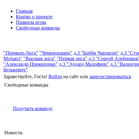
Главная
Кратко о проекте
Правила игры
Свободные команды
"Премьер-Лига"
"Чемпионшип"
д.3 "Бобби Чарльтон"
д.3 "Стэ
Мэтьюз"
"Высшая лига"
"Первая лига"
д.3 "Сергей Алейников
"Александр Прокопенко"
д.3 "Эдуард Малофеев"
д.3 "Валенти
Белькевич"
Здравствуйте, Гость!
Войти
на сайт или
зарегистрироваться
Свободные команды
Получить команду
Новости