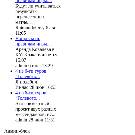
правилам игры....
Будут ли учитываться
результаты
перенесенных
матче...
RaimundoOrsy 6 авг
11:05
Вопросы по
правилам игры....
Аренда Ковалева в
БАТЗ заканчивается
15.07
admin 6 июл 13:29
4 из 6-ти туров
"Голевого...
Я подебил!
Инчас 28 июн 16:53
4 из 6-ти туров
"Голевого...
Это совместный
проект двух разных
мессенджеров, ис...
admin 28 июн 11:31
Админ-блок