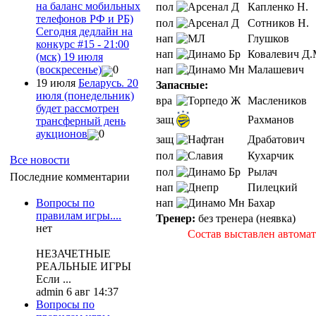
на баланс мобильных
пол
Капленко Н.
телефонов РФ и РБ)
пол
Сотников Н.
Сегодня дедлайн на
нап
Глушков
конкурс #15 - 21:00
нап
Ковалевич Д.
(мск) 19 июля
нап
Малашевич
(воскресенье)
0
19 июля
Беларусь. 20
Запасные:
июля (понедельник)
вра
Маслеников
будет рассмотрен
защ
Рахманов
трансферный день
аукционов
0
защ
Драбатович
пол
Кухарчик
Все новости
пол
Рылач
Последние комментарии
нап
Пилецкий
нап
Бахар
Вопросы по
правилам игры....
Тренер:
без тренера (неявка)
нет
Состав выставлен автома
НЕЗАЧЕТНЫЕ
РЕАЛЬНЫЕ ИГРЫ
Если ...
admin 6 авг 14:37
Вопросы по