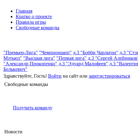
Главная
Кратко о проекте
Правила игры
Свободные команды
"Премьер-Лига"
"Чемпионшип"
д.3 "Бобби Чарльтон"
д.3 "Стэ
Мэтьюз"
"Высшая лига"
"Первая лига"
д.3 "Сергей Алейников
"Александр Прокопенко"
д.3 "Эдуард Малофеев"
д.3 "Валенти
Белькевич"
Здравствуйте, Гость!
Войти
на сайт или
зарегистрироваться
Свободные команды
Получить команду
Новости