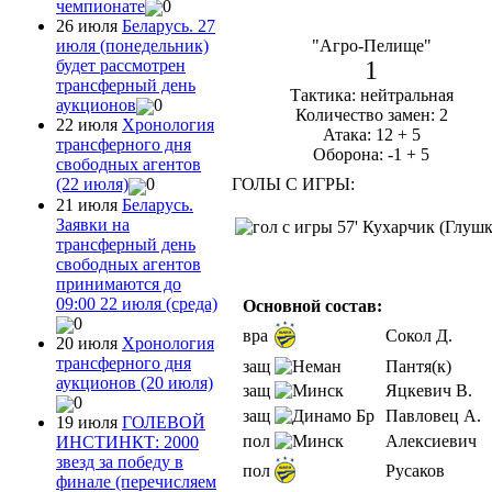
чемпионате
0
26 июля
Беларусь. 27
"Агро-Пелище"
июля (понедельник)
1
будет рассмотрен
трансферный день
Тактика: нейтральная
аукционов
0
Количество замен: 2
22 июля
Хронология
Атака: 12 + 5
трансферного дня
Оборона: -1 + 5
свободных агентов
ГОЛЫ С ИГРЫ:
(22 июля)
0
21 июля
Беларусь.
Заявки на
57' Кухарчик (Глушк
трансферный день
свободных агентов
принимаются до
09:00 22 июля (среда)
Основной состав:
0
вра
Сокол Д.
20 июля
Хронология
трансферного дня
защ
Пантя(к)
аукционов (20 июля)
защ
Яцкевич В.
0
защ
Павловец А.
19 июля
ГОЛЕВОЙ
пол
Алексиевич
ИНСТИНКТ: 2000
звезд за победу в
пол
Русаков
финале (перечисляем