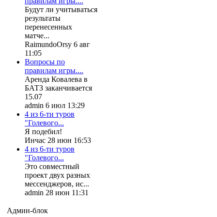
правилам игры....
Будут ли учитываться
результаты
перенесенных
матче...
RaimundoOrsy 6 авг
11:05
Вопросы по
правилам игры....
Аренда Ковалева в
БАТЗ заканчивается
15.07
admin 6 июл 13:29
4 из 6-ти туров
"Голевого...
Я подебил!
Инчас 28 июн 16:53
4 из 6-ти туров
"Голевого...
Это совместный
проект двух разных
мессенджеров, ис...
admin 28 июн 11:31
Админ-блок