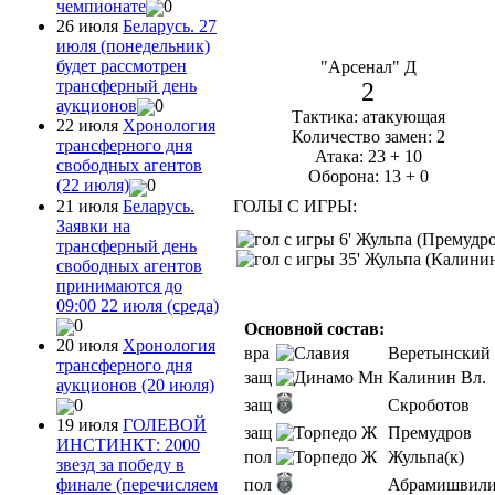
чемпионате
0
26 июля
Беларусь. 27
июля (понедельник)
будет рассмотрен
"Арсенал" Д
трансферный день
2
аукционов
0
Тактика: атакующая
22 июля
Хронология
Количество замен: 2
трансферного дня
Атака: 23 + 10
свободных агентов
Оборона: 13 + 0
(22 июля)
0
21 июля
Беларусь.
ГОЛЫ С ИГРЫ:
Заявки на
6' Жульпа (Премудро
трансферный день
35' Жульпа (Калинин
свободных агентов
принимаются до
09:00 22 июля (среда)
0
Основной состав:
20 июля
Хронология
вра
Веретынский
трансферного дня
защ
Калинин Вл.
аукционов (20 июля)
защ
Скроботов
0
19 июля
ГОЛЕВОЙ
защ
Премудров
ИНСТИНКТ: 2000
пол
Жульпа(к)
звезд за победу в
пол
Абрамишвил
финале (перечисляем