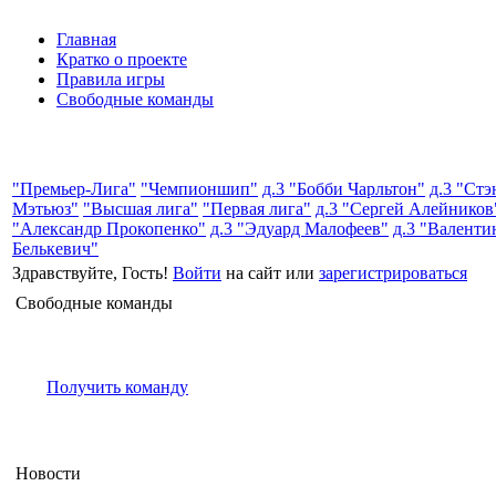
Главная
Кратко о проекте
Правила игры
Свободные команды
"Премьер-Лига"
"Чемпионшип"
д.3 "Бобби Чарльтон"
д.3 "Стэ
Мэтьюз"
"Высшая лига"
"Первая лига"
д.3 "Сергей Алейников
"Александр Прокопенко"
д.3 "Эдуард Малофеев"
д.3 "Валенти
Белькевич"
Здравствуйте, Гость!
Войти
на сайт или
зарегистрироваться
Свободные команды
Получить команду
Новости