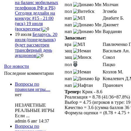
на баланс мобильных
пол
Молчан
телефонов РФ и РБ)
пол
Згомба
Сегодня дедлайн на
нап
Диабате Б.
конкурс #15 - 21:00
(мск) 19 июля
нап
Джимет
(воскресенье)
0
нап
Варданян
19 июля
Беларусь. 20
Запасные:
июля (понедельник)
вра
Павлюченко П
будет рассмотрен
трансферный день
защ
Васильев Ан.
аукционов
0
защ
Сокол
пол
Пацко
Все новости
пол
Козлов М.
Последние комментарии
нап
Ковалевич Д.
Вопросы по
нап
Пранович
правилам игры....
Тренер:
Крик - 8.6
нет
Реализация = 8.78 (41/36=87.8%)
Выбор = 4.75 (игроков в туре: 19 
НЕЗАЧЕТНЫЕ
Качество = 3.6 (сумма баллов 36 
РЕАЛЬНЫЕ ИГРЫ
Формула оценки = (8.78 + 4.75 + 3
Если ...
admin 6 авг 14:37
Вопросы по