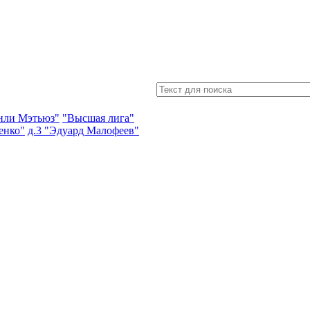
энли Мэтьюз"
"Высшая лига"
енко"
д.3 "Эдуард Малофеев"