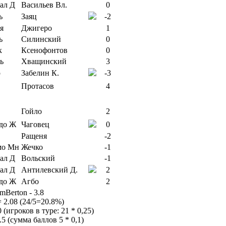
Васильев Вл.
0
Заяц
-2
Джигеро
1
Силинский
0
Ксенофонтов
0
Хващинский
3
Забелин К.
-3
Протасов
4
Гойло
2
Чаговец
0
Ращеня
-2
Жечко
-1
Вольский
-1
Антилевский Д.
2
Агбо
2
mBerton - 3.8
 2.08 (24/5=20.8%)
 (игроков в туре: 21 * 0,25)
.5 (сумма баллов 5 * 0,1)