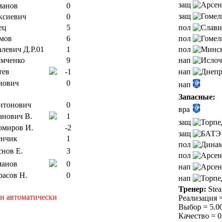
защ
манов
0
защ
ксиевич
0
ец
5
пол
мов
6
пол
левич Д.Р.01
1
пол
мченко
9
нап
тев
-1
нап
нович
0
нап
Запасные:
итонович
0
вра
анович В.
1
защ
омиров И.
-2
защ
енчик
1
пол
нов Е.
3
пол
манов
0
нап
расов Н.
0
нап
Тренер:
Stea
н автоматически
Реализация =
Выбор = 5.00
Качество = 0