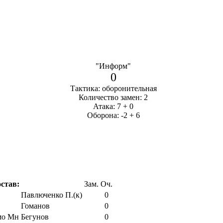
"Информ"
0
Тактика: оборонительная
Количество замен: 2
Атака: 7 + 0
Оборона: -2 + 6
став:
Зам.
Оч.
Павлюченко П.(к)
0
Гоманов
0
Бегунов
0