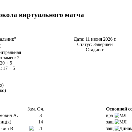
окола виртуального матча
альник"
Дата: 11 июня 2026 г.
2
Статус: Завершен
Стадион:
ейтральная
о замен: 2
20 + 5
: 17 + 5
о)
ко)
Зам.
Оч.
Основной со
мович А.
3
вра
иц(к)
14
защ
защ
евич В.
-1