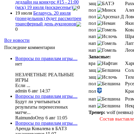
дедлайн на конкурс #15 - 21:00
защ
Рах
(мск) 19 июля (воскресенье)
0
пол
Але
19 июля
Беларусь. 20 июля
пол
Лов
(понедельник) будет рассмотрен
пол
Яки
трансферный день аукционов
0
пол
Кова
нап
Шра
Все новости
нап
Лап
Последние комментарии
нап
Лео
Запасные:
Вопросы по правилам игры....
вра
Хар
нет
защ
Сол
НЕЗАЧЕТНЫЕ РЕАЛЬНЫЕ
защ
Тих
ИГРЫ
пол
Рус
Если ...
admin 6 авг 14:37
пол
Крас
Вопросы по правилам игры....
нап
Роз
Будут ли учитываться
нап
Нек
результаты перенесенных
Тренер:
wolf (неявка)
матче...
RaimundoOrsy 6 авг 11:05
Состав выставле
Вопросы по правилам игры....
Аренда Ковалева в БАТЗ
заканчивается 15.07