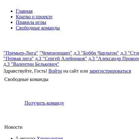
Главная
Кратко о проекте
Правила игры
Свободные команды
"Премьер-Лига"
"Чемпионшип"
д.3 "Бобби Чарльтон"
д.3 "Ст
"Первая лига"
д.3 "Сергей Алейников"
д.3 "Александр Прокоп
д.3 "Валентин Белькевич"
Здравствуйте, Гость!
Войти
на сайт или
зарегистрироваться
Свободные команды
Получить команду
Новости
5 августа
Хронология