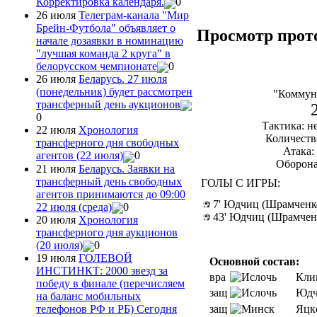
Корректировка календаря.
0
26 июля
Телеграм-канала "Мир
Брейн-Футбола" объявляет о
Просмотр прот
начале дозаявки в номинацию
"лучшая команда 2 круга" в
белорусском чемпионате
0
26 июля
Беларусь. 27 июля
(понедельник) будет рассмотрен
"Коммун
трансферный день аукционов
0
Тактика: н
22 июля
Хронология
Количеств
трансферного дня свободных
Атака: 
агентов (22 июля)
0
Оборона
21 июля
Беларусь. Заявки на
трансферный день свободных
ГОЛЫ С ИГРЫ:
агентов принимаются до 09:00
7' Юдчиц (Шрамченк
22 июля (среда)
0
43' Юдчиц (Шрамчен
20 июля
Хронология
трансферного дня аукционов
(20 июля)
0
19 июля
ГОЛЕВОЙ
Основной состав:
ИНСТИНКТ: 2000 звезд за
вра
Кли
победу в финале (перечисляем
защ
Юдч
на баланс мобильных
защ
Яцк
телефонов РФ и РБ) Сегодня