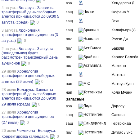
вра
Хендерсон Д.
4 августа
Беларусь. Заявки на
трансферный день свободных
защ
Фофана У.
агентов принимаются до 09:00 5
защ
Гехи
августа (среда)
0
защ
Калафьори(к)
3 августа
Хронология
трансферного дня аукционов (3
пол
Рэмзи Дж.
августа)
0
пол
Баркли
2 августа
Беларусь. 3 августа
(понедельник) будет
пол
Карлос Балеба
рассмотрен трансферный день
аукционов
0
пол
Макгинн
29 июля
Хронология
нап
Матета
трансферного дня свободных
агентов (29 июля)
0
нап
Матеус Кунья
28 июля
Беларусь. Заявки на
нап
Коло Муани
трансферный день свободных
агентов принимаются до 09:00
Запасные:
29 июля (среда)
0
вра
Дарлоу
27 июля
Хронология
защ
Савона
трансферного дня аукционов
(27 июля)
0
защ
Гертрюйда
26 июля
Чемпионат Беларуси.
пол
Дуглас Луис
Корректировка календаря.
0