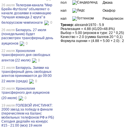
пол
Джака
26 июля
Телеграм-канала "Мир
Брейн-Футбола" объявляет о
нап
Окафор
начале дозаявки в номинацию
"лучшая команда 2 круга" в
нап
Ришарлисон
белорусском чемпионате
0
Тренер:
alexandr1970 - 5.9
Реализация = 4.88 (41/20=48.8%)
26 июля
Беларусь. 27 июля
Выбор = 5.00 (игроков в туре: 22 * 0,25)
(понедельник) будет
Качество = 2.0 (сумма баллов 20 * 0,1)
рассмотрен трансферный день
Формула оценки = (4.88 + 5.00 + 2.0) : 2
аукционов
0
22 июля
Хронология
трансферного дня свободных
агентов (22 июля)
0
21 июля
Беларусь. Заявки на
трансферный день свободных
агентов принимаются до 09:00
22 июля (среда)
0
20 июля
Хронология
трансферного дня аукционов
(20 июля)
0
19 июля
ГОЛЕВОЙ ИНСТИНКТ:
2000 звезд за победу в финале
(перечисляем на баланс
мобильных телефонов РФ и РБ)
Сегодня дедлайн на конкурс
#15 - 21:00 (мск) 19 июля