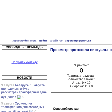
Главная
Кратко о проекте
Правила игры
Свободные команды
"Премьер-Лига"
"Чемпионшип"
д.3 "Бобби Чарльтон"
д.3 "Стэнли Мэтью
"Высшая лига"
"Первая лига"
д.3 "Сергей Алейников"
д.3 "Александр
Прокопенко"
д.3 "Эдуард Малофеев"
д.3 "Валентин Белькевич"
Здравствуйте, Гость!
Войти
на сайт или
зарегистрироваться
СВОБОДНЫЕ КОМАНДЫ
Просмотр протокола виртуально
Получить команду
"Брайтон"
0
Тактика: атакующая
НОВОСТИ
Количество замен: 1
Атака: 9 + 10
9 августа
Беларусь. 10 августа
Оборона: 11 + 0
(понедельник) будет
рассмотрен трансферный день
аукционов
0
5 августа
Хронология
трансферного дня свободных
Основной состав:
агентов (5 августа)
0