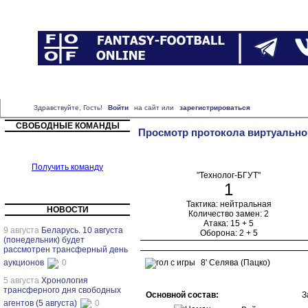
Главная
Кратко о проекте
Правила игры
Свободные команды
"Премьер-Лига"
"Чемпионшип"
д.3 "Бобби Чарльтон"
д.3 "Стэнли Мэтью
Малофеев"
д.3 "Валентин Белькевич"
Здравствуйте, Гость!
Войти
на сайт или
зарегистрироваться
СВОБОДНЫЕ КОМАНДЫ
Просмотр протокола виртуально
Получить команду
"Технолог-БГУТ"
1
Тактика: нейтральная
НОВОСТИ
Количество замен: 2
Атака: 15 + 5
9 августа
Беларусь. 10 августа
Оборона: 2 + 5
(понедельник) будет
рассмотрен трансферный день
аукционов
0
8' Селява (Пацко)
5 августа
Хронология
трансферного дня свободных
Основной состав:
З
агентов (5 августа)
0