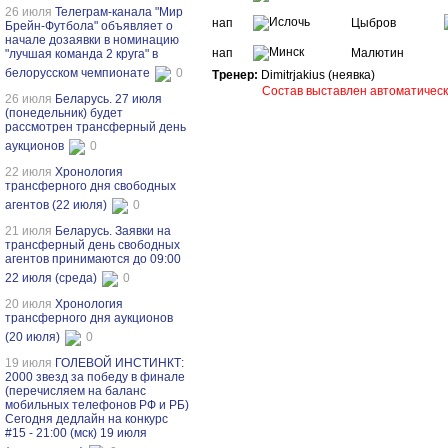
26 июля
Телеграм-канала "Мир
нап
Цыбров
Брейн-Футбола" объявляет о
начале дозаявки в номинацию
нап
Малютин
"лучшая команда 2 круга" в
белорусском чемпионате
0
Тренер:
Dimitrjakius (неявка)
Состав выставлен автоматичес
26 июля
Беларусь. 27 июля
(понедельник) будет
рассмотрен трансферный день
аукционов
0
22 июля
Хронология
трансферного дня свободных
агентов (22 июля)
0
21 июля
Беларусь. Заявки на
трансферный день свободных
агентов принимаются до 09:00
22 июля (среда)
0
20 июля
Хронология
трансферного дня аукционов
(20 июля)
0
19 июля
ГОЛЕВОЙ ИНСТИНКТ:
2000 звезд за победу в финале
(перечисляем на баланс
мобильных телефонов РФ и РБ)
Сегодня дедлайн на конкурс
#15 - 21:00 (мск) 19 июля