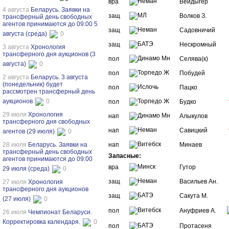
вра
Вейдыгер
4 августа
Беларусь. Заявки на
защ
Волков З.
трансферный день свободных
агентов принимаются до 09:00 5
защ
Садовничий
августа (среда)
0
защ
Нескромный
3 августа
Хронология
трансферного дня аукционов (3
пол
Селява(к)
августа)
0
пол
Побудей
2 августа
Беларусь. 3 августа
(понедельник) будет
пол
Пацко
рассмотрен трансферный день
аукционов
0
пол
Будко
29 июля
Хронология
нап
Алыкулов
трансферного дня свободных
нап
Савицкий
агентов (29 июля)
0
28 июля
Беларусь. Заявки на
нап
Минаев
трансферный день свободных
Запасные:
агентов принимаются до 09:00
вра
Гутор
29 июля (среда)
0
защ
Васильев Ан.
27 июля
Хронология
трансферного дня аукционов
защ
Сакута М.
(27 июля)
0
пол
Ануфриев А.
26 июля
Чемпионат Беларуси.
Корректировка календаря.
0
пол
Протасеня