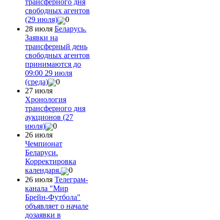
трансферного дня
свободных агентов
(29 июля)
0
28 июля
Беларусь.
Заявки на
трансферный день
свободных агентов
принимаются до
09:00 29 июля
(среда)
0
27 июля
Хронология
трансферного дня
аукционов (27
июля)
0
26 июля
Чемпионат
Беларуси.
Корректировка
календаря.
0
26 июля
Телеграм-
канала "Мир
Брейн-Футбола"
объявляет о начале
дозаявки в