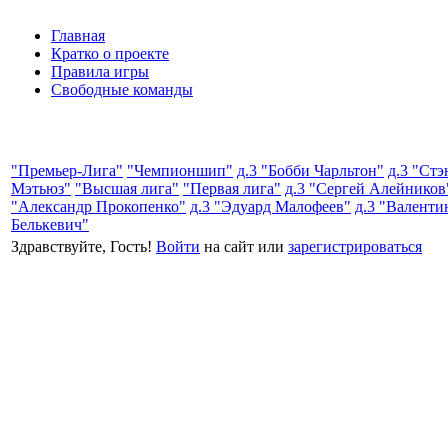
Главная
Кратко о проекте
Правила игры
Свободные команды
"Премьер-Лига"
"Чемпионшип"
д.3 "Бобби Чарльтон"
д.3 "Стэ
Мэтьюз"
"Высшая лига"
"Первая лига"
д.3 "Сергей Алейников
"Александр Прокопенко"
д.3 "Эдуард Малофеев"
д.3 "Валенти
Белькевич"
Здравствуйте, Гость!
Войти
на сайт или
зарегистрироваться