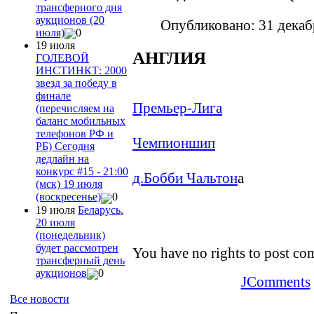
трансферного дня
аукционов (20
Опубликовано: 31 декаб
июля)
0
19 июля
АНГЛИЯ
ГОЛЕВОЙ
ИНСТИНКТ: 2000
звезд за победу в
финале
Премьер-Лига
(перечисляем на
баланс мобильных
телефонов РФ и
Чемпионшип
РБ) Сегодня
дедлайн на
конкурс #15 - 21:00
д.Бобби Чальтон
а
(мск) 19 июля
(воскресенье)
0
19 июля
Беларусь.
20 июля
(понедельник)
будет рассмотрен
You have no rights to post c
трансферный день
аукционов
0
JComments
Все новости