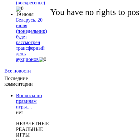
(воскресенье)
0
You have no rights to po
19 июля
Беларусь. 20
июля
(понедельник)
будет
рассмотрен
трансферный
день
аукционов
0
Все новости
Последние
комментарии
Вопросы по
правилам
игры....
нет
НЕЗАЧЕТНЫЕ
РЕАЛЬНЫЕ
ИГРЫ