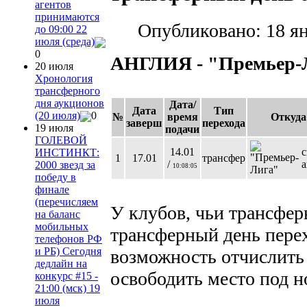
агентов
принимаются
Опубликовано: 18 я
до 09:00 22
июля (среда)
0
АНГЛИЯ - "Премьер-
20 июля
Хронология
трансферного
дня аукционов
Дата/
Дата
Тип
(20 июля)
0
№
время
Откуда
заверш
перехода
19 июля
подачи
ГОЛЕВОЙ
14.01
с
ИНСТИНКТ:
1
17.01
трансфер
/
а
2000 звезд за
10:08:05
победу в
финале
(перечисляем
У клубов, чьи трансфе
на баланс
мобильных
трансферный день перех
телефонов РФ
и РБ) Сегодня
возможность отчислить 
дедлайн на
освободить место под н
конкурс #15 -
21:00 (мск) 19
июля