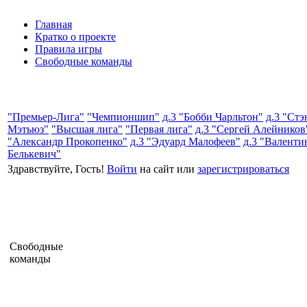
Главная
Кратко о проекте
Правила игры
Свободные команды
"Премьер-Лига"
"Чемпионшип"
д.3 "Бобби Чарльтон"
д.3 "Стэ
Мэтьюз"
"Высшая лига"
"Первая лига"
д.3 "Сергей Алейников
"Александр Прокопенко"
д.3 "Эдуард Малофеев"
д.3 "Валенти
Белькевич"
Здравствуйте, Гость!
Войти
на сайт или
зарегистрироваться
Свободные
команды