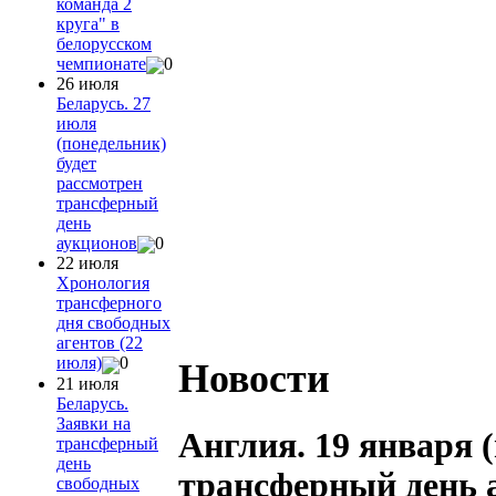
команда 2
круга" в
белорусском
чемпионате
0
26 июля
Беларусь. 27
июля
(понедельник)
будет
рассмотрен
трансферный
день
аукционов
0
22 июля
Хронология
трансферного
дня свободных
агентов (22
июля)
0
Новости
21 июля
Беларусь.
Заявки на
Англия. 19 января 
трансферный
день
трансферный день 
свободных