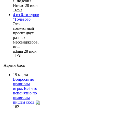
Я подебил!
Инчас 28 июн
16:53
4 из 6-ти туров
"Голевого...
Это
совместный
проект двух
разных
мессенджеров,
ис...
admin 28 июн
11:31
Админ-блок
19 марта
Вопросы по
правилам
игры. Всё что
непонятно по
правилам
пишем сюда!
182