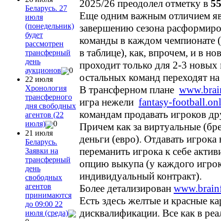
2025/26 преодолел отметку в
55
Беларусь. 27
Еще одним важным отличием явл
июля
(понедельник)
завершению сезона расформиро
будет
команды в каждом чемпионате 
рассмотрен
в таблице), как, впрочем, и в н
трансферный
день
проходит только для 2-3 новых
аукционов
0
остальных команд переходят на
22 июля
В трансферном плане
www.brai
Хронология
трансферного
игра нежели
fantasy-football.on
дня свободных
командам продавать игроков др
агентов (22
июля)
0
Причем как за виртуальные (бр
21 июля
деньги (евро). Отдавать игрока 
Беларусь.
переманить игрока к себе акти
Заявки на
трансферный
опцию выкупа (у каждого игрок
день
индивидуальный контракт).
свободных
агентов
Более детализирован
www.brainf
принимаются
Есть здесь желтые и красные ка
до 09:00 22
дисквалификации. Все как в ре
июля (среда)