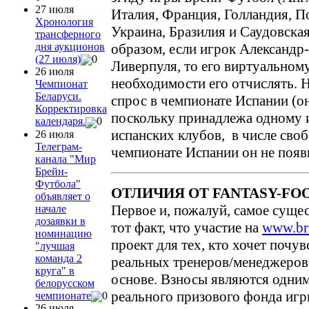
27 июля
Италия, Франция, Голландия, П
Хронология
Украина, Бразилия и Саудовска
трансферного
образом, если игрок Александр
дня аукционов
(27 июля)
0
Ливерпуля, то его виртуальному
26 июля
необходимости его отчислять. Н
Чемпионат
Беларуси.
спрос в чемпионате Испании (он
Корректировка
поскольку принадлежа одному 
календаря.
0
испанских клубов, в числе сво
26 июля
Телеграм-
чемпионате Испании он не появ
канала "Мир
Брейн-
Футбола"
ОТЛИЧИЯ ОТ FANTASY-FO
объявляет о
Первое и, пожалуй, самое сущес
начале
дозаявки в
тот факт, что участие на
www.bra
номинацию
проект для тех, кто хочет почу
"лучшая
команда 2
реальных тренеров/менеджеров 
круга" в
основе. Взносы являются одним
белорусском
реального призового фонда игр
чемпионате
0
26 июля