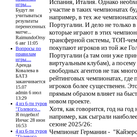
Испания, Италия. Однако необх
игры....
участие в таких чемпионатах бу
Будут ли
учитываться
например, в тех же чемпионата
результаты
Португалии. И дело не только в
перенесенных
которые играют в этих чемпион
матче...
RaimundoOrsy
трансферной системы, ТОП-чем
6 авг 11:05
покупают игроков из той же Го
Вопросы по
правилам
Португалии (а там они уже при
игры....
виртуальным клубам), а посему
Аренда
свободных агентов не так много,
Ковалева в
БАТЗ
рейтинговых чемпионатах, где 
заканчивается
игроков более существенен. Эт
15.07
прямым образом влияет на быст
admin 6 июл
13:29
новом проекте.
4 из 6-ти туров
Хотя, как говорится, год на год 
"Голевого...
Я подебил!
например, как сыграли наиболе
Инчас 28 июн
сезоне 2025/26:
16:53
Чемпионат Германии - "Кайзерс
4 из 6-ти туров
"Голевого...