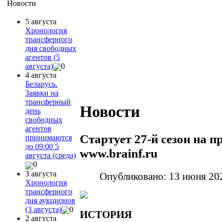
Новости
5 августа
Хронология
трансферного
дня свободных
агентов (5
августа)
0
4 августа
Беларусь.
Заявки на
трансферный
Новости
день
свободных
агентов
Стартует 27-й сезон на п
принимаются
до 09:00 5
www.brainf.ru
августа (среда)
0
3 августа
Опубликовано: 13 июня 20
Хронология
трансферного
дня аукционов
(3 августа)
0
ИСТОРИЯ
2 августа