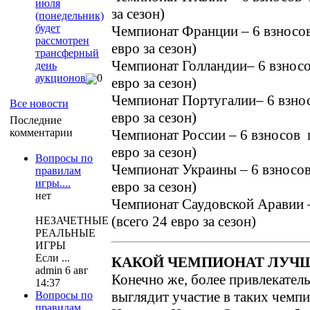
июля
за сезон)
(понедельник)
будет
Чемпионат Франции – 6 взносов
рассмотрен
евро за сезон)
трансферный
Чемпионат Голландии– 6 взносо
день
аукционов
0
евро за сезон)
Чемпионат Португалии– 6 взнос
Все новости
евро за сезон)
Последние
Чемпионат России – 6 взносов п
комментарии
евро за сезон)
Вопросы по
Чемпионат Украины – 6 взносов
правилам
игры....
евро за сезон)
нет
Чемпионат Саудовской Аравии –
(всего 24 евро за сезон)
НЕЗАЧЕТНЫЕ
РЕАЛЬНЫЕ
ИГРЫ
Если ...
КАКОЙ ЧЕМПИОНАТ ЛУЧШ
admin 6 авг
Конечно же, более привлекател
14:37
выглядит участие в таких чемпи
Вопросы по
правилам