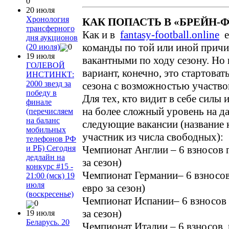
0
20 июля
Хронология
КАК ПОПАСТЬ В «БРЕЙН-
трансферного
Как и в
fantasy-football.online
е
дня аукционов
команды по той или иной причи
(20 июля)
0
19 июля
вакантными по ходу сезону. Но
ГОЛЕВОЙ
вариант, конечно, это стартоват
ИНСТИНКТ:
2000 звезд за
сезона с возможностью участво
победу в
Для тех, кто видит в себе силы
финале
на более сложный уровень на 
(перечисляем
на баланс
следующие вакансии (название
мобильных
участник из числа свободных):
телефонов РФ
Чемпионат Англии – 6 взносов п
и РБ) Сегодня
дедлайн на
за сезон)
конкурс #15 -
Чемпионат Германии– 6 взносов 
21:00 (мск) 19
июля
евро за сезон)
(воскресенье)
Чемпионат Испании– 6 взносов п
0
за сезон)
19 июля
Беларусь. 20
Чемпионат Италии – 6 взносов п