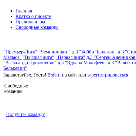
Главная
Кратко о проекте
Правила игры
Свободные команды
"Премьер-Лига"
"Чемпионшип"
д.3 "Бобби Чарльтон"
д.3 "Стэ
Мэтьюз"
"Высшая лига"
"Первая лига"
д.3 "Сергей Алейников
"Александр Прокопенко"
д.3 "Эдуард Малофеев"
д.3 "Валенти
Белькевич"
Здравствуйте, Гость!
Войти
на сайт или
зарегистрироваться
Свободные
команды
Получить команду