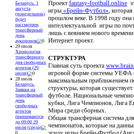
Проект
fantasy-football.online
эт
Беларусь. 3
августа
игры
«Брейн-Футбол»
, которая
(понедельник)
прошлом веке. В 1998 году она 
будет
интеллектуальной игры по поч
рассмотрен
трансферный
лишь с веянием нового времени
день
Интернет проект.
аукционов
0
29 июля
Хронология
СТРУКТУРА
трансферного
дня свободных
Главная суть проекта
www.brain
агентов (29
игровой форме системы УЕФА
июля)
0
28 июля
максимальным приближением п
Беларусь.
структуры, которая существуе
Заявки на
футболе. Национальные чемпио
трансферный
день
кубки, Лига Чемпионов, Лига 
свободных
Мира среди сборных.
агентов
принимаются
Общая трансферная система дл
до 09:00 29
чемпионатов, которые на данны
июля (среда)
эгиду игры Брейн-Футбол (Англ
0