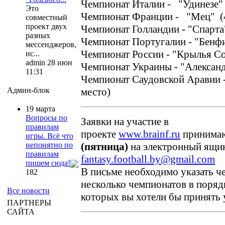
Чемпионат Италии - "Удинезе" 
Это
Чемпионат Франции - "Мец" (
совместный
проект двух
Чемпионат Голландии - "Спарта
разных
Чемпионат Португалии - "Бенфи
мессенджеров,
Чемпионат России - "Крылья Со
ис...
admin 28 июн
Чемпионат Украины - "Алексан
11:31
Чемпионат Саудовской Аравии 
место)
Админ-блок
19 марта
Вопросы по
Заявки на участие в
правилам
проекте
www.brainf.ru
принима
игры. Всё что
(пятница)
на электронный ящи
непонятно по
правилам
fantasy.football.by@gmail.com
пишем сюда!
В письме необходимо указать ч
182
несколько чемпионатов в поряд
Все новости
которых вы хотели бы принять 
ПАРТНЕРЫ
САЙТА