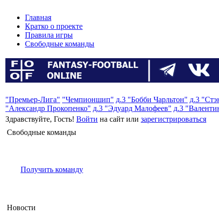
Главная
Кратко о проекте
Правила игры
Свободные команды
"Премьер-Лига"
"Чемпионшип"
д.3 "Бобби Чарльтон"
д.3 "Ст
"Александр Прокопенко"
д.3 "Эдуард Малофеев"
д.3 "Валенти
Здравствуйте, Гость!
Войти
на сайт или
зарегистрироваться
Свободные команды
Получить команду
Новости