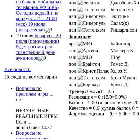
на баланс мобильных
пол
Дьюзбери-Хо
телефонов РФ и РБ)
пол
Бентанкур
Сегодня дедлайн на
нап
Экитике
конкурс #15 - 21:00
нап
Салах(к)
(мск) 19 июля
(воскресенье)
0
нап
Ришарлисон
19 июля
Беларусь. 20
Запасные:
июля (понедельник)
вра
Байиндир
будет рассмотрен
защ
Москера К.
трансферный день
защ
Шоу
аукционов
0
пол
Гомес Д.
Все новости
пол
Хьюз У.
Последние комментарии
нап
Коло Муани
нап
Брукс Д.
Вопросы по
Тренер:
Osovich - 2.5
правилам игры....
Реализация = 0 (15/0=0.0%)
нет
Выбор = 5.00 (игроков в туре: 20 
Качество = 0.0 (сумма баллов 0 * 
НЕЗАЧЕТНЫЕ
Формула оценки = (0 + 5.00 + 0.0)
РЕАЛЬНЫЕ ИГРЫ
Если ...
admin 6 авг 14:37
Вопросы по
правилам игры....