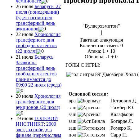
Просмотр протокола 
чемпионате
0
26 июля
Беларусь. 27
июля (понедельник)
будет рассмотрен
трансферный день
"Вулверхэмптон"
аукционов
0
1
22 июля
Хронология
Тактика: атакующая
трансферного дня
Количество замен: 0
свободных агентов
Атака: 1 + 10
(22 июля)
0
Оборона: -1 + 0
21 июля
Беларусь.
Заявки на
ГОЛЫ С ИГРЫ:
трансферный день
свободных агентов
89' Дьюзбери-Холл 
принимаются до
09:00 22 июля (среда)
0
Основной состав:
20 июля
Хронология
вра
Петрович Д.
трансферного дня
аукционов (20 июля)
защ
Тимбер Ю.
0
защ
Калафьори
19 июля
ГОЛЕВОЙ
защ
Богарде Л.
ИНСТИНКТ: 2000
защ
Ромеро К.
звезд за победу в
пол
Сарр П.
финале (перечисляем