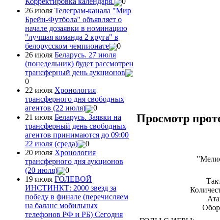
Корректировка календаря.
0
26 июля
Телеграм-канала "Мир
Брейн-Футбола" объявляет о
начале дозаявки в номинацию
"лучшая команда 2 круга" в
белорусском чемпионате
0
26 июля
Беларусь. 27 июля
(понедельник) будет рассмотрен
трансферный день аукционов
0
22 июля
Хронология
трансферного дня свободных
агентов (22 июля)
0
Просмотр прот
21 июля
Беларусь. Заявки на
трансферный день свободных
агентов принимаются до 09:00
22 июля (среда)
0
20 июля
Хронология
"Мели
трансферного дня аукционов
(20 июля)
0
19 июля
ГОЛЕВОЙ
Так
ИНСТИНКТ: 2000 звезд за
Количест
победу в финале (перечисляем
Ата
на баланс мобильных
Обор
телефонов РФ и РБ) Сегодня