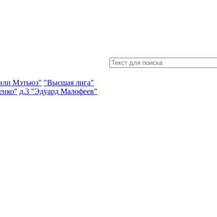
энли Мэтьюз"
"Высшая лига"
енко"
д.3 "Эдуард Малофеев"