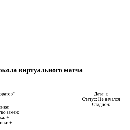
окола виртуального матча
оратор"
Дата: г.
Статус: Не начался
Стадион:
тика:
во замен:
ка: +
она: +