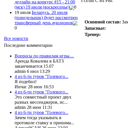
ГОЛЫ С ИГРЫ:
дедлайн на конкурс #15 - 21:00
(мск) 19 июля (воскресенье)
0
19 июля
Беларусь. 20 июля
(понедельник) будет рассмотрен
Основной состав:
За
трансферный день аукционов
0
Запасные:
Тренер:
Все новости
Последние комментарии
Вопросы по правилам игры....
Аренда Ковалева в БАТЗ
заканчивается 15.07
admin 6 июл 13:29
4 из 6-ти туров "Голевого...
Я подебил!
Инчас 28 июн 16:53
4 из 6-ти туров "Голевого...
Это совместный проект двух
разных мессенджеров, ис...
admin 28 июн 11:31
4 из 6-ти туров "Голевого...
Зачем тогда указывать в
протоколе ставку и принима...
АлексейСАН 26 июн 22:50