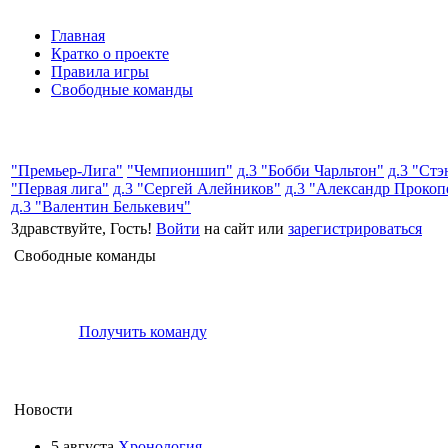
Главная
Кратко о проекте
Правила игры
Свободные команды
"Премьер-Лига"
"Чемпионшип"
д.3 "Бобби Чарльтон"
д.3 "Ст
"Первая лига"
д.3 "Сергей Алейников"
д.3 "Александр Прокоп
д.3 "Валентин Белькевич"
Здравствуйте, Гость!
Войти
на сайт или
зарегистрироваться
Свободные команды
Получить команду
Новости
5 августа
Хронология