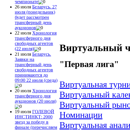
чемпионате
0
26 июля
Беларусь. 27
июля (понедельник)
будет рассмотрен
трансферный день
аукционов
0
22 июля
Хронология
трансферного дня
свободных агентов
Виртуальный 
(22 июля)
0
21 июля
Беларусь.
Заявки на
"Первая лига"
трансферный день
свободных агентов
принимаются до
09:00 22 июля (среда)
Виртуальная турни
0
20 июля
Хронология
Виртуальный кале
трансферного дня
аукционов (20 июля)
Виртуальный рын
0
19 июля
ГОЛЕВОЙ
Номинации
ИНСТИНКТ: 2000
звезд за победу в
Виртуальная анал
финале (перечисляем