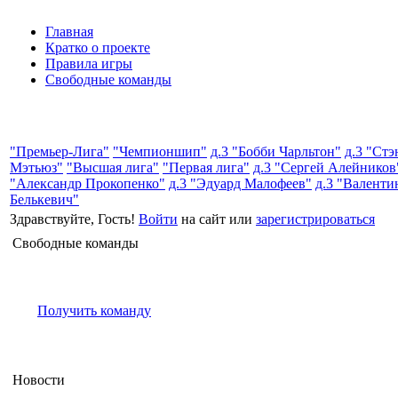
Главная
Кратко о проекте
Правила игры
Свободные команды
"Премьер-Лига"
"Чемпионшип"
д.3 "Бобби Чарльтон"
д.3 "Стэ
Мэтьюз"
"Высшая лига"
"Первая лига"
д.3 "Сергей Алейников
"Александр Прокопенко"
д.3 "Эдуард Малофеев"
д.3 "Валенти
Белькевич"
Здравствуйте, Гость!
Войти
на сайт или
зарегистрироваться
Свободные команды
Получить команду
Новости