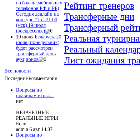
на баланс мобильных
Рейтинг тренеров
телефонов РФ и РБ)
Трансферные дни
Сегодня дедлайн на
конкурс #15 - 21:00
Трансферный рейт
(мск) 19 июля
(воскресенье)
0
Реальная турнирна
19 июля
Беларусь. 20
июля (понедельник)
Реальный календа
будет рассмотрен
трансферный день
Лист ожидания тр
аукционов
0
Все новости
Последние комментарии
Вопросы по
правилам игры....
нет
НЕЗАЧЕТНЫЕ
РЕАЛЬНЫЕ ИГРЫ
Если ...
admin 6 авг 14:37
Вопросы по