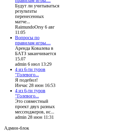
правилам игры....
Будут ли учитываться
результаты
перенесенных
матче...
RaimundoOrsy 6 авг
11:05
Вопросы по
правилам игры....
Аренда Ковалева в
БАТЗ заканчивается
15.07
admin 6 июл 13:29
4 из 6-ти туров
"Голевого...
Я подебил!
Инчас 28 июн 16:53
4 из 6-ти туров
"Голевого...
Это совместный
проект двух разных
мессенджеров, ис...
admin 28 июн 11:31
Админ-блок