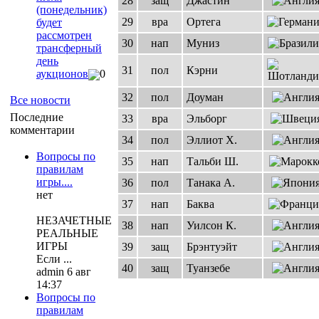
28
защ
Джастин
(понедельник)
29
вра
Ортега
будет
рассмотрен
30
нап
Муниз
трансферный
день
31
пол
Кэрни
аукционов
0
32
пол
Доуман
Все новости
Последние
33
вра
Эльборг
комментарии
34
пол
Эллиот Х.
Вопросы по
35
нап
Тальби Ш.
правилам
игры....
36
пол
Танака А.
нет
37
нап
Баква
НЕЗАЧЕТНЫЕ
38
нап
Уилсон К.
РЕАЛЬНЫЕ
ИГРЫ
39
защ
Брэнтуэйт
Если ...
40
защ
Туанзебе
admin 6 авг
14:37
Вопросы по
правилам