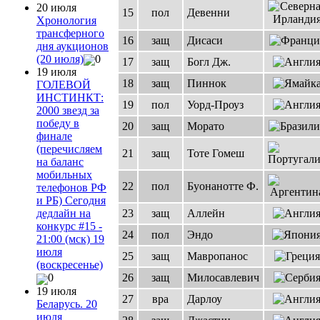
20 июля
15
пол
Девенни
Хронология
трансферного
16
защ
Дисаси
дня аукционов
(20 июля)
0
17
защ
Богл Дж.
19 июля
18
защ
Пиннок
ГОЛЕВОЙ
ИНСТИНКТ:
19
пол
Уорд-Проуз
2000 звезд за
победу в
20
защ
Морато
финале
(перечисляем
21
защ
Тоте Гомеш
на баланс
мобильных
22
пол
Буонанотте Ф.
телефонов РФ
и РБ) Сегодня
23
защ
Аллейн
дедлайн на
конкурс #15 -
24
пол
Эндо
21:00 (мск) 19
июля
25
защ
Мавропанос
(воскресенье)
26
защ
Милосавлевич
0
19 июля
27
вра
Дарлоу
Беларусь. 20
июля