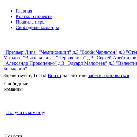
Главная
Кратко о проекте
Правила игры
Свободные команды
"Премьер-Лига"
"Чемпионшип"
д.3 "Бобби Чарльтон"
д.3 "Стэ
Мэтьюз"
"Высшая лига"
"Первая лига"
д.3 "Сергей Алейников
"Александр Прокопенко"
д.3 "Эдуард Малофеев"
д.3 "Валенти
Белькевич"
Здравствуйте, Гость!
Войти
на сайт или
зарегистрироваться
Свободные
команды
Получить команду
Новости