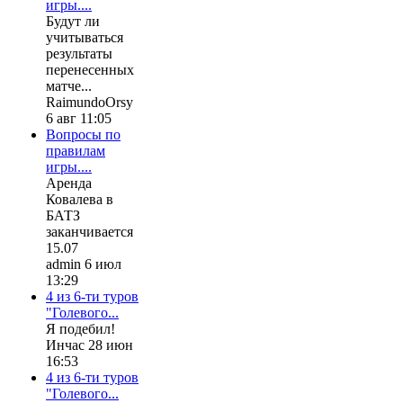
игры....
Будут ли
учитываться
результаты
перенесенных
матче...
RaimundoOrsy
6 авг 11:05
Вопросы по
правилам
игры....
Аренда
Ковалева в
БАТЗ
заканчивается
15.07
admin 6 июл
13:29
4 из 6-ти туров
"Голевого...
Я подебил!
Инчас 28 июн
16:53
4 из 6-ти туров
"Голевого...