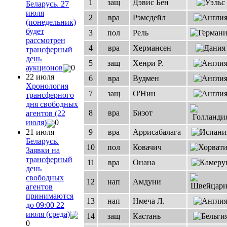
1
защ
Дэвис Бен
Беларусь. 27
июля
2
вра
Рэмсдейл
(понедельник)
будет
3
пол
Рель
рассмотрен
4
вра
Хермансен
трансферный
день
5
защ
Хенри Р.
аукционов
0
22 июля
6
вра
Вудмен
Хронология
7
защ
О'Нин
трансферного
дня свободных
8
вра
Бизот
агентов (22
июля)
0
21 июля
9
вра
Аррисабалага
Беларусь.
10
пол
Ковачич
Заявки на
трансферный
11
вра
Онана
день
свободных
12
нап
Амдуни
агентов
принимаются
13
нап
Нмеча Л.
до 09:00 22
июля (среда)
14
защ
Кастань
0