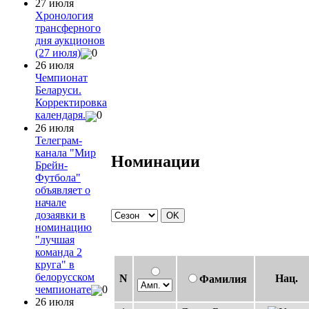
27 июля
Хронология
трансферного
дня аукционов
(27 июля)
0
26 июля
Чемпионат
Беларуси.
Корректировка
календаря.
0
26 июля
Телеграм-
канала "Мир
Номинации
Брейн-
Футбола"
объявляет о
начале
дозаявки в
номинацию
"лучшая
команда 2
круга" в
белорусском
N
Нац.
Фамилия
чемпионате
0
26 июля