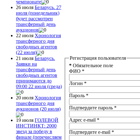
чемпионате
0
26 июля
Беларусь. 27
июля (понедельник)
будет рассмотрен
трансферный день
аукционов
0
22 июля
Хронология
трансферного дня
свободных агентов
(22 июля)
0
Регистрация пользователя
21 июля
Беларусь.
Заявки на
*
Обязательное поле
трансферный день
ФИО
*
свободных агентов
принимаются до
Логин
*
09:00 22 июля (среда)
0
Пароль
*
20 июля
Хронология
трансферного дня
Подтвердите пароль
*
аукционов (20 июля)
0
Адрес e-mail
*
19 июля
ГОЛЕВОЙ
ИНСТИНКТ: 2000
звезд за победу в
Подтвердите e-mail
*
финале (перечисляем