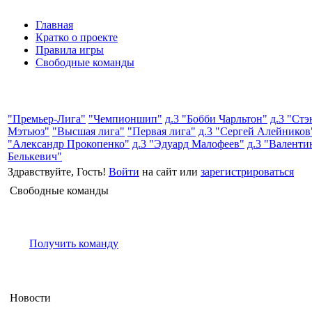
Главная
Кратко о проекте
Правила игры
Свободные команды
"Премьер-Лига"
"Чемпионшип"
д.3 "Бобби Чарльтон"
д.3 "Стэ
Мэтьюз"
"Высшая лига"
"Первая лига"
д.3 "Сергей Алейников
"Александр Прокопенко"
д.3 "Эдуард Малофеев"
д.3 "Валенти
Белькевич"
Здравствуйте, Гость!
Войти
на сайт или
зарегистрироваться
Свободные команды
Получить команду
Новости