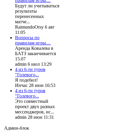
правилам игры....
Будут ли учитываться
результаты
перенесенных
матче...
RaimundoOrsy 6 авг
11:05
Вопросы по
правилам игры....
Аренда Ковалева в
БАТЗ заканчивается
15.07
admin 6 июл 13:29
4 из 6-ти туров
"Голевого...
Я подебил!
Инчас 28 июн 16:53
4 из 6-ти туров
"Голевого...
Это совместный
проект двух разных
мессенджеров, ис...
admin 28 июн 11:31
Админ-блок